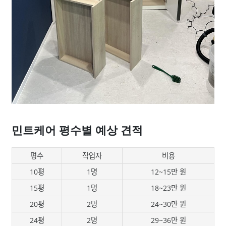
민트케어 평수별 예상 견적
평수
작업자
비용
10평
1명
12~15만 원
15평
1명
18~23만 원
20평
2명
24~30만 원
24평
2명
29~36만 원