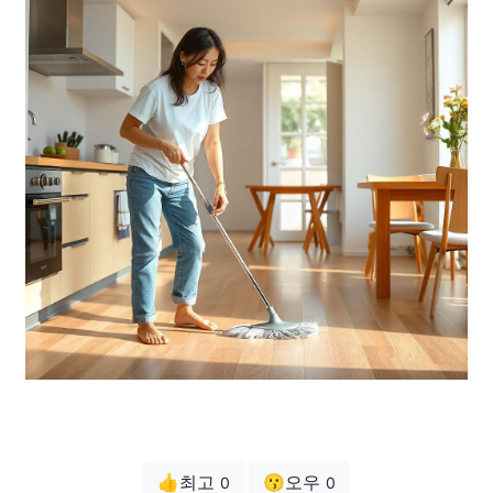
👍최고
😗오우
0
0