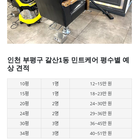
인천 부평구 갈산1동 민트케어 평수별 예
상 견적
10평
1명
12~15만 원
15평
1명
18~23만 원
20평
2명
24~30만 원
24평
2명
29~36만 원
30평
3명
36~45만 원
34평
3명
40~51만 원