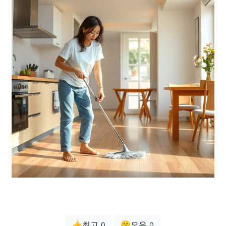
👍최고
😗오우
0
0