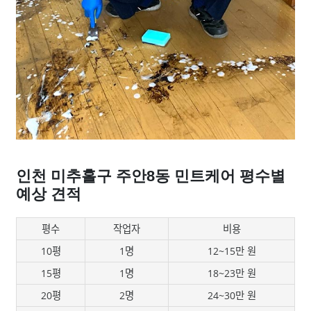
인천 미추홀구 주안8동 민트케어 평수별
예상 견적
평수
작업자
비용
10평
1명
12~15만 원
15평
1명
18~23만 원
20평
2명
24~30만 원