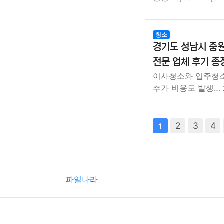
청소
경기도 성남시 중원
전문 업체 후기 총
이사청소와 입주청소 가
추가 비용도 발생…
다음
2
맨끝
3
4
1
파일나라