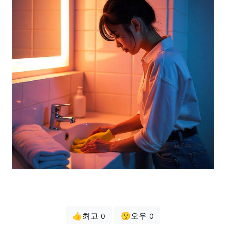
👍최고
😗오우
0
0