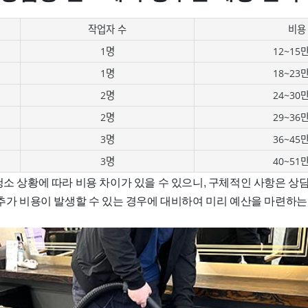
작업자 수
비용
1명
12~15
1명
18~23
2명
24~30
2명
29~36
3명
36~45
3명
40~51
청소 상황에 따라 비용 차이가 있을 수 있으니, 구체적인 사항은 상
 추가 비용이 발생할 수 있는 경우에 대비하여 미리 예산을 마련하는