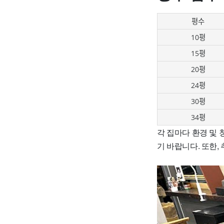
평수
10평
15평
20평
24평
30평
34평
각 집마다 환경 및 
기 바랍니다. 또한,