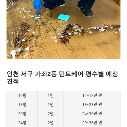
인천 서구 가좌2동 민트케어 평수별 예상
견적
10평
1명
12~15만 원
15평
1명
18~23만 원
20평
2명
24~30만 원
24평
2명
29~36만 원