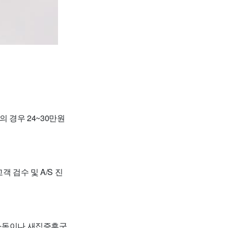
의 경우 24~30만원
 검수 및 A/S 진
균 소독이나 새집증후군