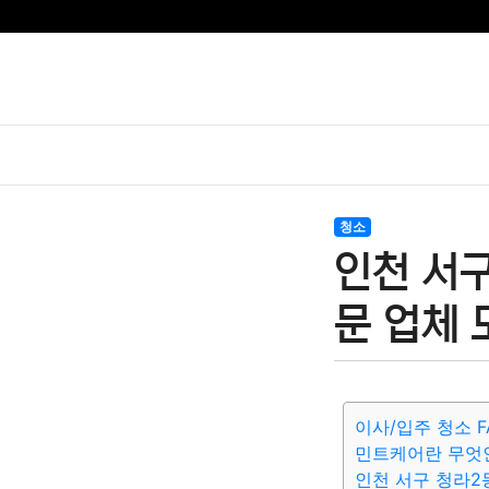
청소
인천 서구
문 업체 
이사/입주 청소 F
민트케어란 무엇
인천 서구 청라2