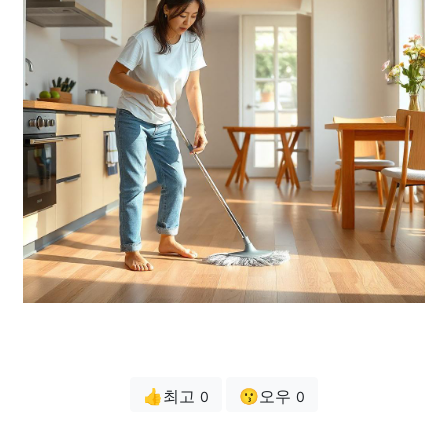
👍최고
😗오우
0
0