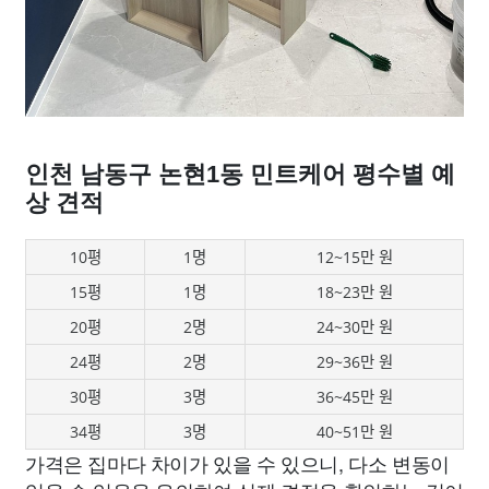
인천 남동구 논현1동 민트케어 평수별 예
상 견적
10평
1명
12~15만 원
15평
1명
18~23만 원
20평
2명
24~30만 원
24평
2명
29~36만 원
30평
3명
36~45만 원
34평
3명
40~51만 원
가격은 집마다 차이가 있을 수 있으니, 다소 변동이