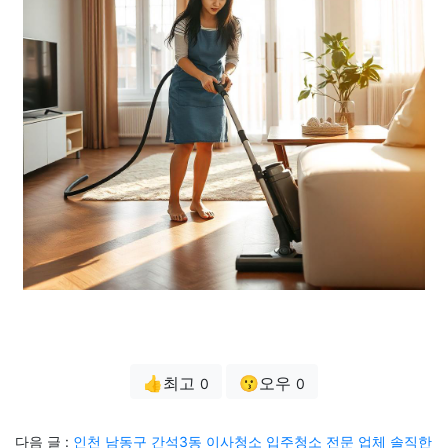
👍최고
😗오우
0
0
다음 글 :
인천 남동구 간석3동 이사청소 입주청소 전문 업체 솔직한