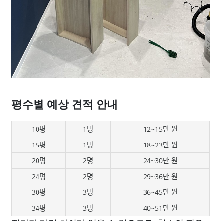
평수별 예상 견적 안내
10평
1명
12~15만 원
15평
1명
18~23만 원
20평
2명
24~30만 원
24평
2명
29~36만 원
30평
3명
36~45만 원
34평
3명
40~51만 원