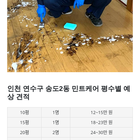
인천 연수구 송도2동 민트케어 평수별 예
상 견적
10평
1명
12~15만 원
15평
1명
18~23만 원
20평
2명
24~30만 원