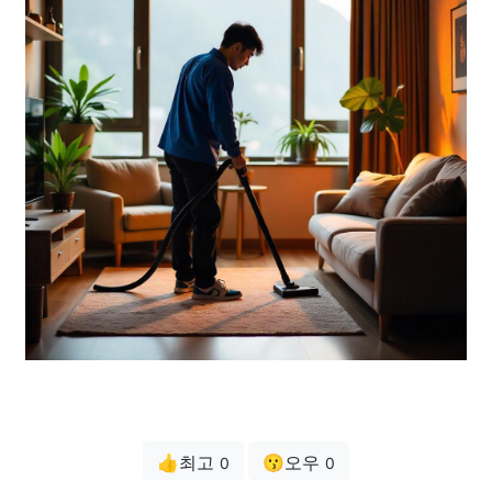
👍최고
😗오우
0
0