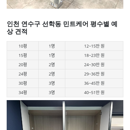
인천 연수구 선학동 민트케어 평수별 예
상 견적
10평
1명
12~15만 원
15평
1명
18~23만 원
20평
2명
24~30만 원
24평
2명
29~36만 원
30평
3명
36~45만 원
34평
3명
40~51만 원