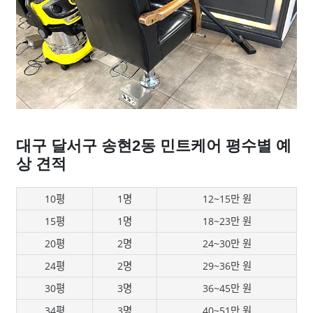
대구 달서구 송현2동 민트케어 평수별 예
상 견적
10평
1명
12~15만 원
15평
1명
18~23만 원
20평
2명
24~30만 원
24평
2명
29~36만 원
30평
3명
36~45만 원
34평
3명
40~51만 원