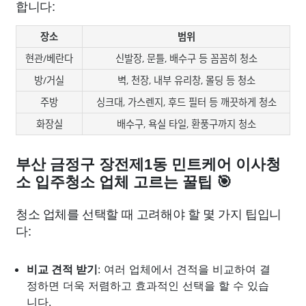
합니다:
장소
범위
현관/베란다
신발장, 문틀, 배수구 등 꼼꼼히 청소
방/거실
벽, 천장, 내부 유리창, 몰딩 등 청소
주방
싱크대, 가스렌지, 후드 필터 등 깨끗하게 청소
화장실
배수구, 욕실 타일, 환풍구까지 청소
부산 금정구 장전제1동 민트케어 이사청
소 입주청소 업체 고르는 꿀팁 🎯
청소 업체를 선택할 때 고려해야 할 몇 가지 팁입니
다:
비교 견적 받기
: 여러 업체에서 견적을 비교하여 결
정하면 더욱 저렴하고 효과적인 선택을 할 수 있습
니다.