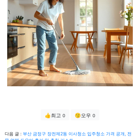
👍최고
😗오우
0
0
다음 글 :
부산 금정구 장전제2동 이사청소 입주청소 가격 공개, 전