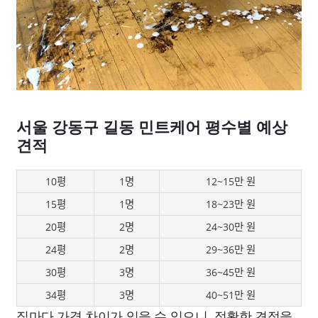
서울 강동구 길동 민트케어 평수별 예상
견적
10평
1명
12~15만 원
15평
1명
18~23만 원
20평
2명
24~30만 원
24평
2명
29~36만 원
30평
3명
36~45만 원
34평
3명
40~51만 원
집마다 가격 차이가 있을 수 있으니, 정확한 견적을