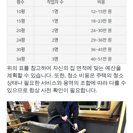
평수
작업자 수
비용
10평
1명
12~15만 원
15평
1명
18~23만 원
20평
2명
24~30만 원
24평
2명
29~36만 원
30평
3명
36~45만 원
34평
3명
40~51만 원
위의 표를 참고하여 자신의 집 면적에 맞는 예산을
계획할 수 있습니다. 또한, 청소 비용은 주택의 청소
상태나 필요한 서비스와 용역의 조합에 따라 다를 수
있으므로 항상 사전 확인이 필요합니다.