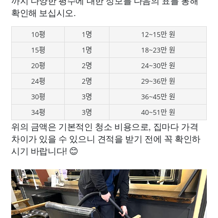
까지 다양한 평수에 대한 정보를 다음의 표를 통해
확인해 보십시오.
10평
1명
12~15만 원
15평
1명
18~23만 원
20평
2명
24~30만 원
24평
2명
29~36만 원
30평
3명
36~45만 원
34평
3명
40~51만 원
위의 금액은 기본적인 청소 비용으로, 집마다 가격
차이가 있을 수 있으니 견적을 받기 전에 꼭 확인하
시기 바랍니다! 😊