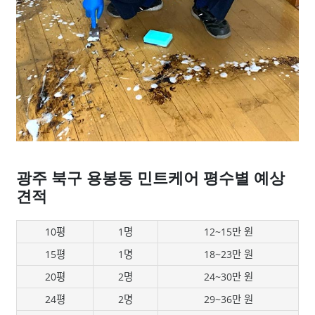
광주 북구 용봉동 민트케어 평수별 예상
견적
10평
1명
12~15만 원
15평
1명
18~23만 원
20평
2명
24~30만 원
24평
2명
29~36만 원