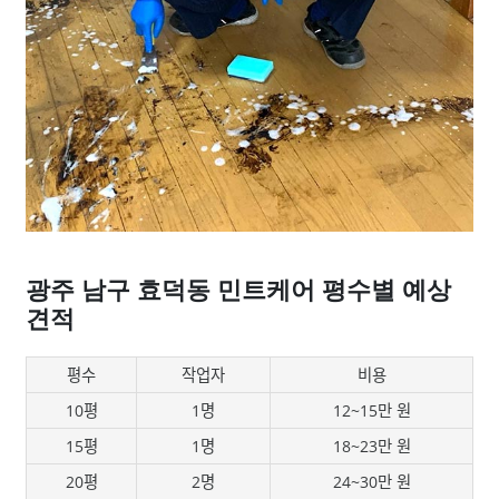
광주 남구 효덕동 민트케어 평수별 예상
견적
평수
작업자
비용
10평
1명
12~15만 원
15평
1명
18~23만 원
20평
2명
24~30만 원