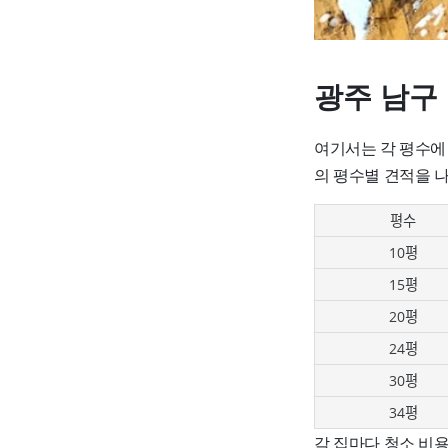
광주 남구
여기서는 각 평수에
의 평수별 견적을 
평수
10평
15평
20평
24평
30평
34평
각 집마다 청소 비용