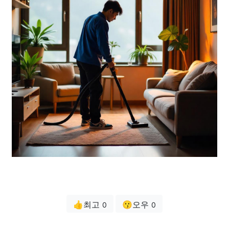
👍최고
😗오우
0
0