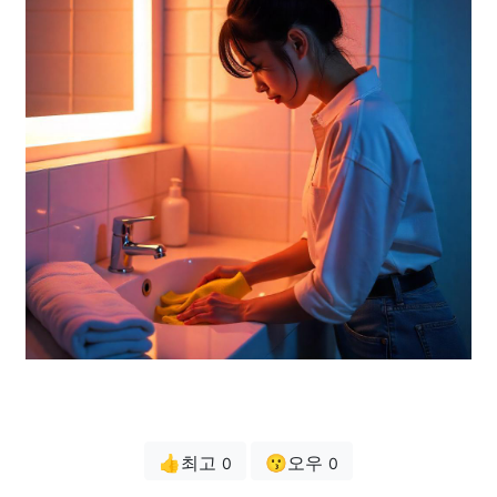
👍최고
😗오우
0
0