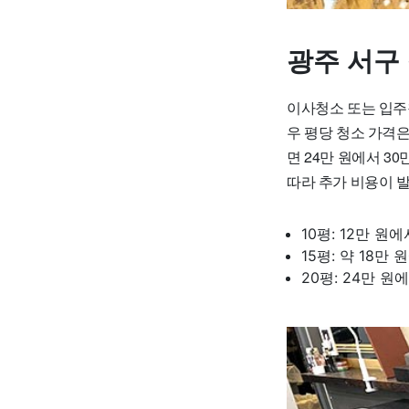
광주 서구
이사청소 또는 입주
우 평당 청소 가격은
면 24만 원에서 30
따라 추가 비용이 발
10평: 12만 원에
15평: 약 18만 
20평: 24만 원