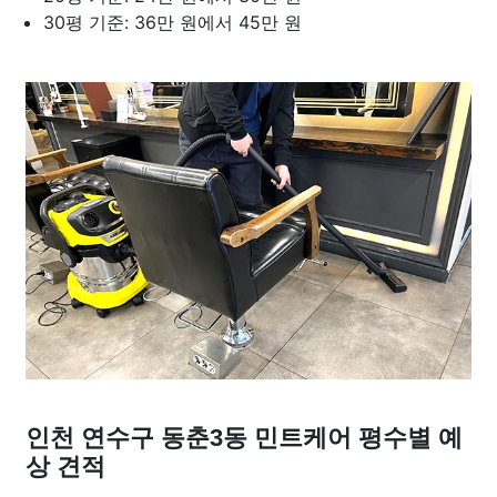
30평 기준: 36만 원에서 45만 원
인천 연수구 동춘3동 민트케어 평수별 예
상 견적