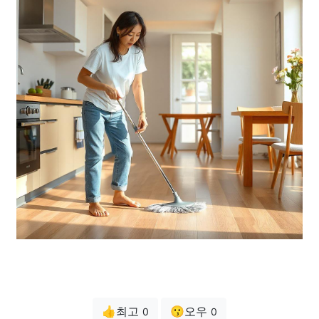
👍최고
😗오우
0
0