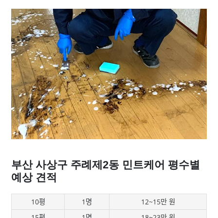
부산 사상구 주례제2동 민트케어 평수별
예상 견적
10평
1명
12~15만 원
15평
1명
18~23만 원