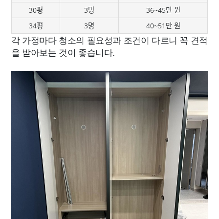
30평
3명
36~45만 원
34평
3명
40~51만 원
각 가정마다 청소의 필요성과 조건이 다르니 꼭 견적
을 받아보는 것이 좋습니다.