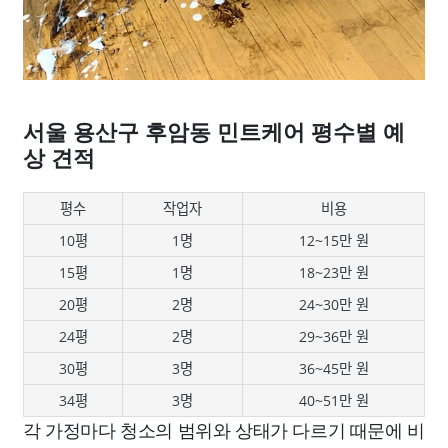
서울 용산구 후암동 민트케어 평수별 예
상 견적
평수
작업자
비용
10평
1명
12~15만 원
15평
1명
18~23만 원
20평
2명
24~30만 원
24평
2명
29~36만 원
30평
3명
36~45만 원
34평
3명
40~51만 원
각 가정마다 청소의 범위와 상태가 다르기 때문에 비