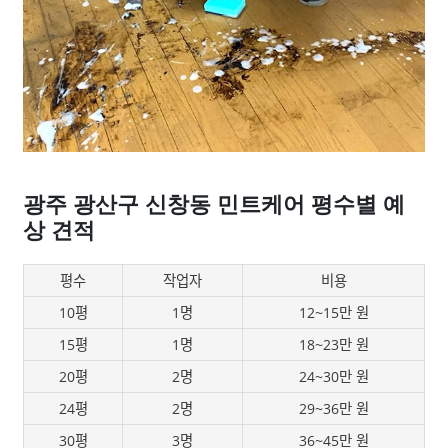
광주 광산구 신창동 민트케어 평수별 예
상 견적
평수
작업자
비용
10평
1명
12~15만 원
15평
1명
18~23만 원
20평
2명
24~30만 원
24평
2명
29~36만 원
30평
3명
36~45만 원