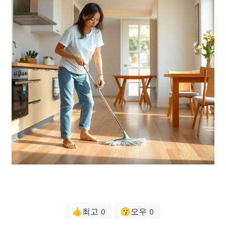
👍최고
😗오우
0
0