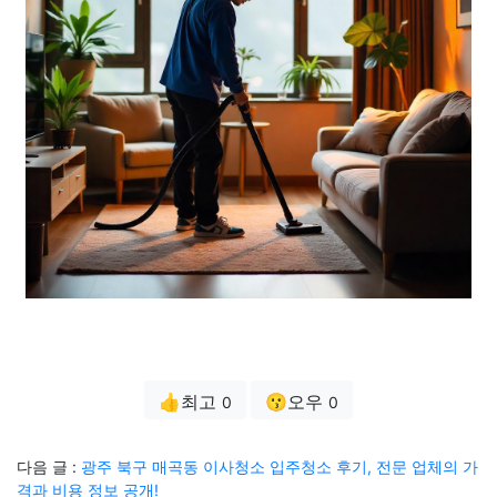
👍최고
😗오우
0
0
다음 글 :
광주 북구 매곡동 이사청소 입주청소 후기, 전문 업체의 가
격과 비용 정보 공개!