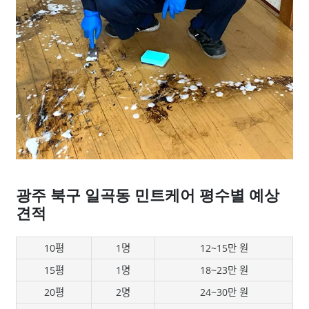
광주 북구 일곡동 민트케어 평수별 예상
견적
10평
1명
12~15만 원
15평
1명
18~23만 원
20평
2명
24~30만 원