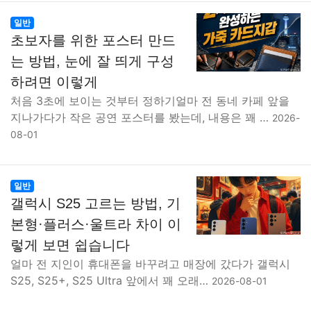
일반
초보자를 위한 포스터 만드
는 방법, 눈에 잘 띄게 구성
하려면 이렇게
처음 3초에 보이는 것부터 정하기얼마 전 동네 카페 앞을
지나가다가 작은 공연 포스터를 봤는데, 내용은 꽤 …
2026-
08-01
일반
갤럭시 S25 고르는 방법, 기
본형·플러스·울트라 차이 이
렇게 보면 쉽습니다
얼마 전 지인이 휴대폰을 바꾸려고 매장에 갔다가 갤럭시
S25, S25+, S25 Ultra 앞에서 꽤 오래…
2026-08-01