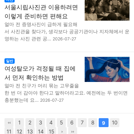
서울시립사진관 이용하려면
이렇게 준비하면 편해요
얼마 전 증명사진이 급하게 필요해
서 사진관을 찾다가, 생각보다 공공기관이나 지자체에서 운
영하는 사진 관련 공…
2026-07-27
일반
여성탈모가 걱정될 때 집에
서 먼저 확인하는 방법
얼마 전 친구가 머리 묶는 고무줄을
한 번 더 감아야 한다고 말하더라고요. 예전에는 두 번이면
충분했는데 요…
2026-07-27
1
2
3
4
5
6
7
8
10
9
11
12
13
14
15