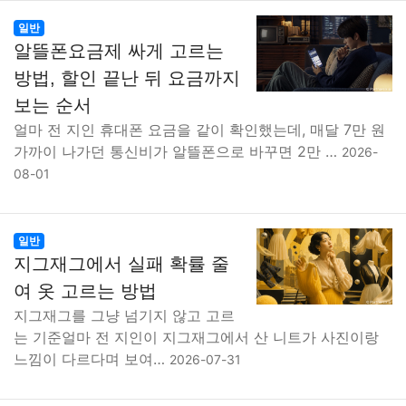
일반
알뜰폰요금제 싸게 고르는
방법, 할인 끝난 뒤 요금까지
보는 순서
얼마 전 지인 휴대폰 요금을 같이 확인했는데, 매달 7만 원
가까이 나가던 통신비가 알뜰폰으로 바꾸면 2만 …
2026-
08-01
일반
지그재그에서 실패 확률 줄
여 옷 고르는 방법
지그재그를 그냥 넘기지 않고 고르
는 기준얼마 전 지인이 지그재그에서 산 니트가 사진이랑
느낌이 다르다며 보여…
2026-07-31