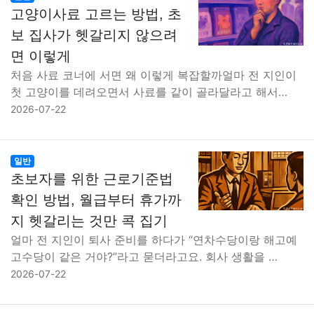
고양이사료 고르는 방법, 초
보 집사가 헷갈리지 않으려
면 이렇게
처음 사료 코너에 서면 왜 이렇게 복잡할까얼마 전 지인이
첫 고양이를 데려오면서 사료를 같이 골라달라고 해서…
2026-07-22
일반
초보자를 위한 근로기준법
확인 방법, 월급부터 휴가까
지 헷갈리는 것만 콕 집기
얼마 전 지인이 퇴사 준비를 하다가 “연차수당이랑 해고예
고수당이 같은 거야?”라고 묻더라고요. 회사 생활을 …
2026-07-22