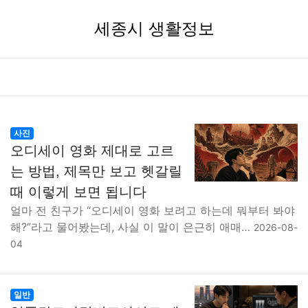
세종시 생활정보
사진
오디세이 영화 제대로 고르
는 방법, 제목만 보고 헷갈릴
때 이렇게 보면 됩니다
얼마 전 친구가 “오디세이 영화 보려고 하는데 뭐부터 봐야
해?”라고 물어봤는데, 사실 이 말이 은근히 애매…
2026-08-
04
일반