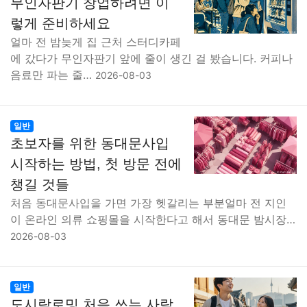
무인자판기 창업하려면 이
렇게 준비하세요
얼마 전 밤늦게 집 근처 스터디카페
에 갔다가 무인자판기 앞에 줄이 생긴 걸 봤습니다. 커피나
음료만 파는 줄…
2026-08-03
일반
초보자를 위한 동대문사입
시작하는 방법, 첫 방문 전에
챙길 것들
처음 동대문사입을 가면 가장 헷갈리는 부분얼마 전 지인
이 온라인 의류 쇼핑몰을 시작한다고 해서 동대문 밤시장…
2026-08-03
일반
도시락로밍 처음 쓰는 사람