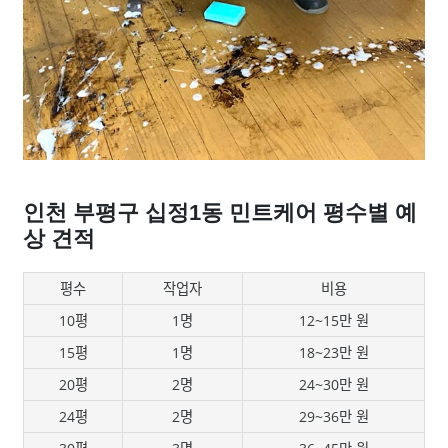
인천 부평구 십정1동 민트케어 평수별 예
상 견적
평수
작업자
비용
10평
1명
12~15만 원
15평
1명
18~23만 원
20평
2명
24~30만 원
24평
2명
29~36만 원