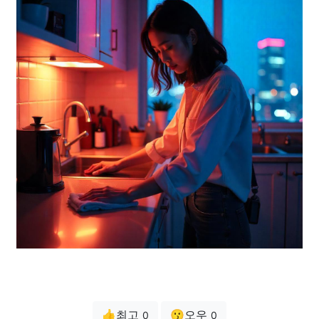
👍최고
😗오우
0
0