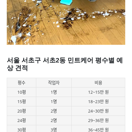
서울 서초구 서초2동 민트케어 평수별 예
상 견적
평수
작업자
비용
10평
1명
12~15만 원
15평
1명
18~23만 원
20평
2명
24~30만 원
24평
2명
29~36만 원
30평
3명
36~45만 원