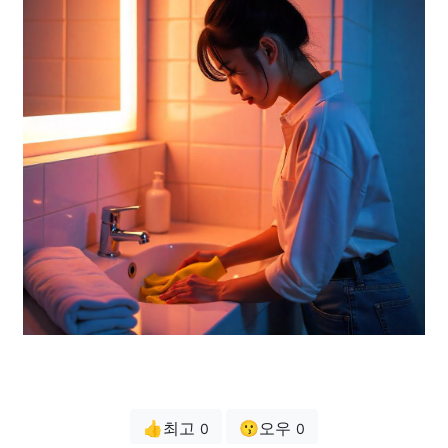
👍최고
😗오우
0
0