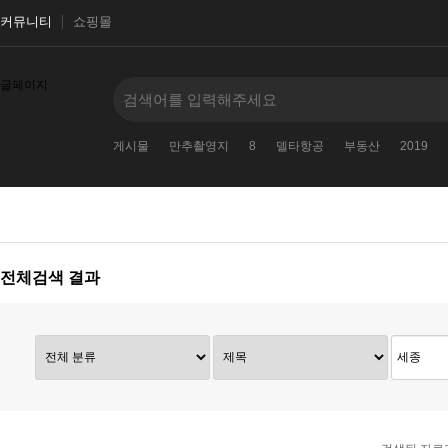
커뮤니티
쇼핑몰
글페이지
게시물
만추촬영지
8
델타항공
부동산
2019
전체검색 결과